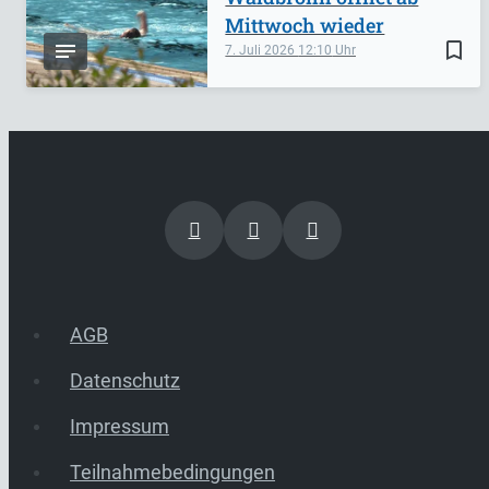
Mittwoch wieder
bookmark_border
7. Juli 2026
12:10
AGB
Datenschutz
Impressum
Teilnahmebedingungen