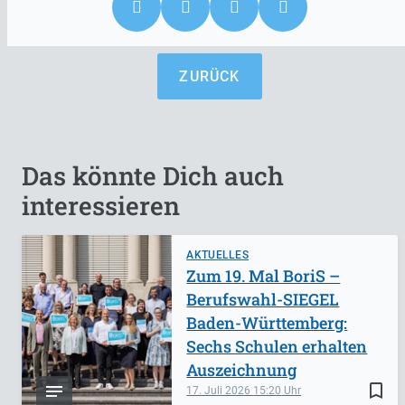
ZURÜCK
Das könnte Dich auch
interessieren
AKTUELLES
Zum 19. Mal BoriS –
Berufswahl-SIEGEL
Baden-Württemberg:
Sechs Schulen erhalten
Auszeichnung
bookmark_border
17. Juli 2026
15:20