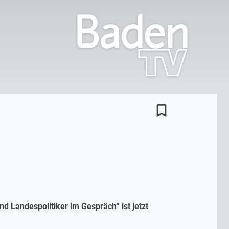
bookmark_border
d Landespolitiker im Gespräch“ ist jetzt