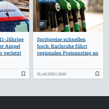
11-Jährige
Spritpreise schnellen
ber Ampel
hoch: Karlsruhe führt
 verletzt
regionalen Preisanstieg an
bookmark_border
bookmark_border
24. Juli 2026
11:32