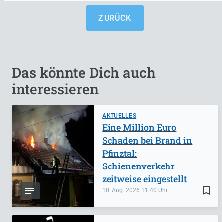
ZURÜCK
Das könnte Dich auch
interessieren
AKTUELLES
Eine Million Euro
Schaden bei Brand in
Pfinztal:
Schienenverkehr
zeitweise eingestellt
bookmark_border
10. Aug. 2026
11:40