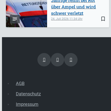
Jährige rennt bei Rot
über Ampel und wird
schwer verletzt
bookmark_border
24. Juli 2026
11:34
AGB
Datenschutz
Impressum