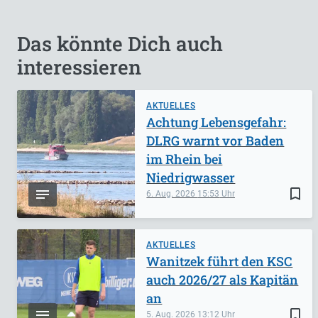
Das könnte Dich auch
interessieren
AKTUELLES
Achtung Lebensgefahr:
DLRG warnt vor Baden
im Rhein bei
Niedrigwasser
bookmark_border
6. Aug. 2026
15:53
AKTUELLES
Wanitzek führt den KSC
auch 2026/27 als Kapitän
an
bookmark_border
5. Aug. 2026
13:12