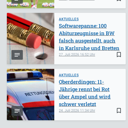
AKTUELLES
Softwarepanne: 100
Abiturzeugnisse in BW
falsch ausgestellt, auch
in Karlsruhe und Bretten
bookmark_border
27. Juli 2026
16:52
AKTUELLES
Oberderdingen: 11-
Jährige rennt bei Rot
über Ampel und wird
schwer verletzt
bookmark_border
24. Juli 2026
11:34