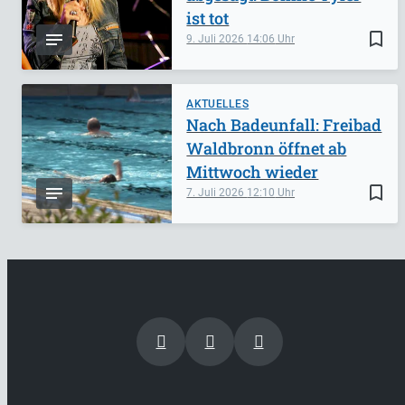
ist tot
bookmark_border
9. Juli 2026
14:06
AKTUELLES
Nach Badeunfall: Freibad
Waldbronn öffnet ab
Mittwoch wieder
bookmark_border
7. Juli 2026
12:10