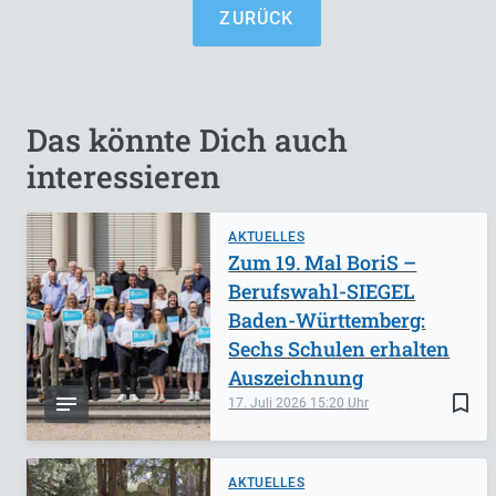
ZURÜCK
Das könnte Dich auch
interessieren
AKTUELLES
Zum 19. Mal BoriS –
Berufswahl-SIEGEL
Baden-Württemberg:
Sechs Schulen erhalten
Auszeichnung
bookmark_border
17. Juli 2026
15:20
AKTUELLES