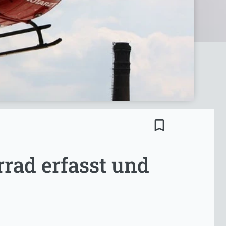
bookmark_border
rad erfasst und