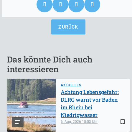
ZURÜCK
Das könnte Dich auch
interessieren
AKTUELLES
Achtung Lebensgefahr:
DLRG warnt vor Baden
im Rhein bei
Niedrigwasser
bookmark_border
6. Aug. 2026
15:53