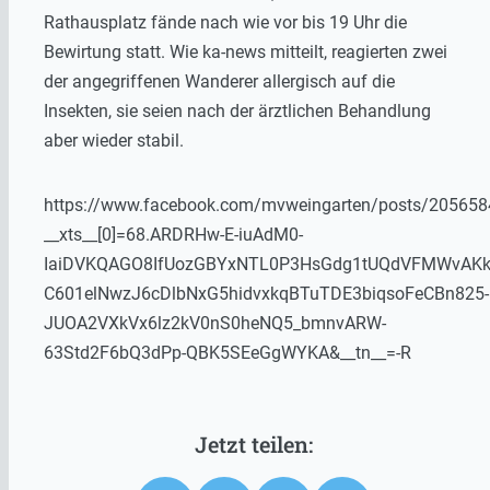
Rathausplatz fände nach wie vor bis 19 Uhr die
Bewirtung statt. Wie ka-news mitteilt, reagierten zwei
der angegriffenen Wanderer allergisch auf die
Insekten, sie seien nach der ärztlichen Behandlung
aber wieder stabil.
https://www.facebook.com/mvweingarten/posts/20565
__xts__[0]=68.ARDRHw-E-iuAdM0-
IaiDVKQAGO8IfUozGBYxNTL0P3HsGdg1tUQdVFMWvAKk
C601elNwzJ6cDlbNxG5hidvxkqBTuTDE3biqsoFeCBn825-
JUOA2VXkVx6lz2kV0nS0heNQ5_bmnvARW-
63Std2F6bQ3dPp-QBK5SEeGgWYKA&__tn__=-R