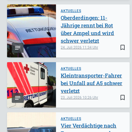
AKTUELLES
Oberderdingen: 11-
Jährige rennt bei Rot
über Ampel und wird
schwer verletzt
bookmark_border
24. Juli 2026
11:34
AKTUELLES
Kleintransporter-Fahrer
bei Unfall auf A5 schwer
verletzt
bookmark_border
23. Juli 2026
10:26
AKTUELLES
Vier Verdächtige nach