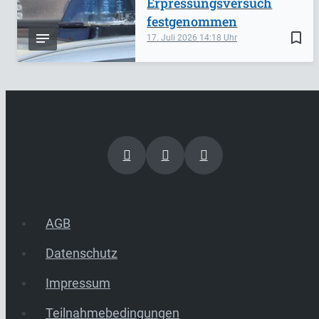
Erpressungsversuch
festgenommen
bookmark_border
17. Juli 2026
14:18
AGB
Datenschutz
Impressum
Teilnahmebedingungen