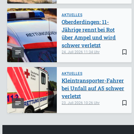
AKTUELLES
Oberderdingen: 11-
Jährige rennt bei Rot
über Ampel und wird
schwer verletzt
bookmark_border
24. Juli 2026
11:34
AKTUELLES
Kleintransporter-Fahrer
bei Unfall auf A5 schwer
verletzt
bookmark_border
23. Juli 2026
10:26