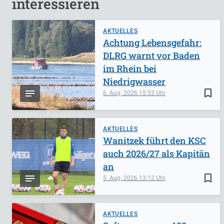
interessieren
AKTUELLES
Achtung Lebensgefahr:
DLRG warnt vor Baden
im Rhein bei
Niedrigwasser
bookmark_border
6. Aug. 2026
15:53
AKTUELLES
Wanitzek führt den KSC
auch 2026/27 als Kapitän
an
bookmark_border
5. Aug. 2026
13:12
AKTUELLES