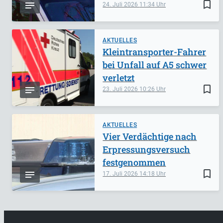
bookmark_border
24. Juli 2026
11:34
AKTUELLES
Kleintransporter-Fahrer
bei Unfall auf A5 schwer
verletzt
bookmark_border
23. Juli 2026
10:26
AKTUELLES
Vier Verdächtige nach
Erpressungsversuch
festgenommen
bookmark_border
17. Juli 2026
14:18