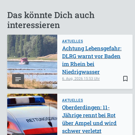
Das könnte Dich auch
interessieren
AKTUELLES
Achtung Lebensgefahr:
DLRG warnt vor Baden
im Rhein bei
Niedrigwasser
bookmark_border
6. Aug. 2026
15:53
AKTUELLES
Oberderdingen: 11-
Jährige rennt bei Rot
über Ampel und wird
schwer verletzt