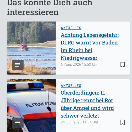
Das könnte Dich auch
interessieren
AKTUELLES
Achtung Lebensgefahr:
DLRG warnt vor Baden
im Rhein bei
Niedrigwasser
bookmark_border
6. Aug. 2026
15:53
AKTUELLES
Oberderdingen: 11-
Jährige rennt bei Rot
über Ampel und wird
schwer verletzt
bookmark_border
24. Juli 2026
11:34