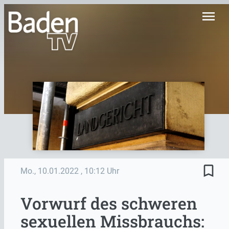
menu
bookmark_border
Mo., 10.01.2022
, 10:12 Uhr
Vorwurf des schweren
sexuellen Missbrauchs: