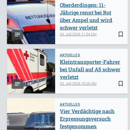
Oberderdingen: 11-
Jährige rennt bei Rot
über Ampel und wird
schwer verletzt
bookmark_border
24. Juli 2026
11:34
AKTUELLES
Kleintransporter-Fahrer
bei Unfall auf A5 schwer
verletzt
bookmark_border
23. Juli 2026
10:26
AKTUELLES
Vier Verdächtige nach
Erpressungsversuch
festgenommen