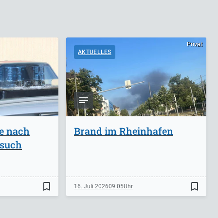
Privat
AKTUELLES
ge nach
Brand im Rheinhafen
rsuch
bookmark_border
bookmark_border
16. Juli 2026
09:05