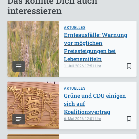
Das könnte Dich auch
interessieren
AKTUELLES
Ernteausfälle: Warnung
vor möglichen
Preissteigungen bei
Lebensmitteln
bookmark_border
1. Juli 2026
17:51
AKTUELLES
Grüne und CDU einigen
sich auf
Koalitionsvertrag
bookmark_border
6. Mai 2026
12:01