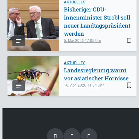
AKTUELLES
Bisheriger CDU-
Innenminister Strobl soll
neuer Landtagspräsident
werden
bookmark_border
5. Mai 2026
17:05
AKTUELLES
Landesregierung warnt
vor asiatischer Hornisse
bookmark_border
16. Apr. 2026
11:54