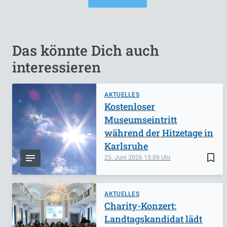
Das könnte Dich auch
interessieren
AKTUELLES
Kostenloser
Museumseintritt
während der Hitzetage in
Karlsruhe
bookmark_border
25. Juni 2026
15:09
AKTUELLES
Charity-Konzert:
Landtagskandidat lädt