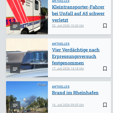
AKTUELLES
Kleintransporter-Fahrer
bei Unfall auf A5 schwer
verletzt
bookmark_border
23. Juli 2026
10:26
AKTUELLES
Vier Verdächtige nach
Erpressungsversuch
festgenommen
bookmark_border
17. Juli 2026
14:18
Privat
AKTUELLES
Brand im Rheinhafen
bookmark_border
16. Juli 2026
09:05