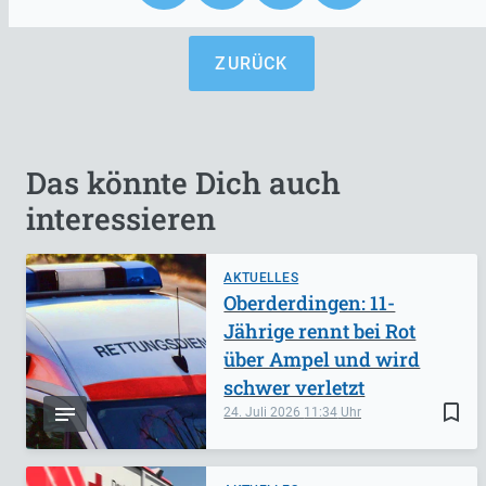
ZURÜCK
Das könnte Dich auch
interessieren
AKTUELLES
Oberderdingen: 11-
Jährige rennt bei Rot
über Ampel und wird
schwer verletzt
bookmark_border
24. Juli 2026
11:34