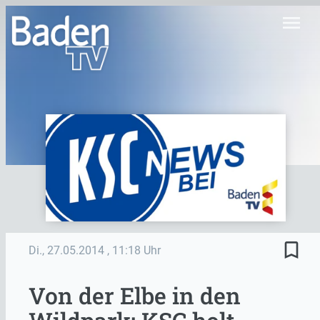
menu
bookmark_border
Di., 27.05.2014
, 11:18 Uhr
Von der Elbe in den