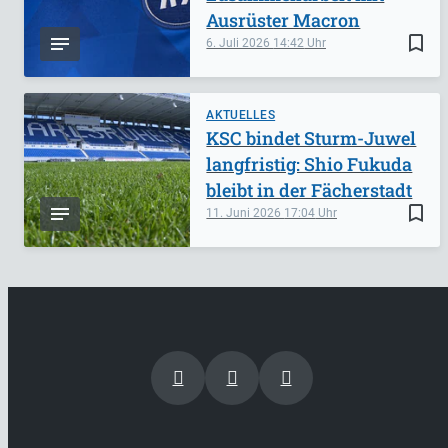
Ausrüster Macron
bookmark_border
6. Juli 2026
14:42
AKTUELLES
KSC bindet Sturm-Juwel
langfristig: Shio Fukuda
bleibt in der Fächerstadt
bookmark_border
11. Juni 2026
17:04