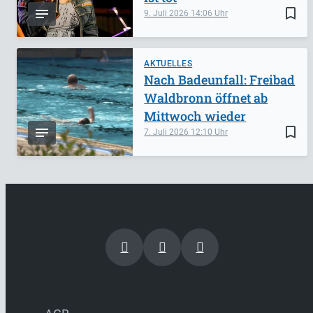
bookmark_border
9. Juli 2026
14:06
AKTUELLES
Nach Badeunfall: Freibad
Waldbronn öffnet ab
Mittwoch wieder
bookmark_border
7. Juli 2026
12:10