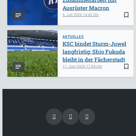
Zusammenarbeit mit
Ausrüster Macron
bookmark_border
6. Juli 2026
14:42
AKTUELLES
KSC bindet Sturm-Juwel
langfristig: Shio Fukuda
bleibt in der Fächerstadt
bookmark_border
11. Juni 2026
17:04