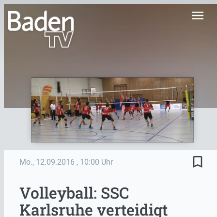
menu
bookmark_border
Mo., 12.09.2016
, 10:00 Uhr
Volleyball: SSC
Karlsruhe verteidigt