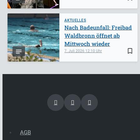
AKTUELLES
Nach Badeunfall: Freibad
Waldbronn öffnet ab
Mittwoch wieder
bookmark_border
7. Juli 2026
12:10
AGB