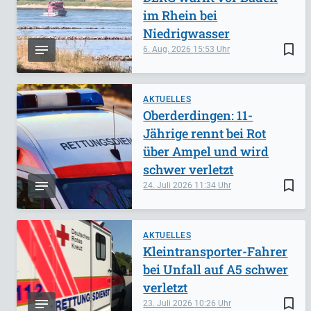
im Rhein bei
Niedrigwasser
bookmark_border
6. Aug. 2026
15:53
AKTUELLES
Oberderdingen: 11-
Jährige rennt bei Rot
über Ampel und wird
schwer verletzt
bookmark_border
24. Juli 2026
11:34
AKTUELLES
Kleintransporter-Fahrer
bei Unfall auf A5 schwer
verletzt
bookmark_border
23. Juli 2026
10:26