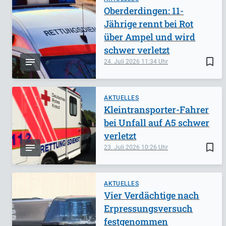
Oberderdingen: 11-
Jährige rennt bei Rot
über Ampel und wird
schwer verletzt
bookmark_border
24. Juli 2026
11:34
AKTUELLES
Kleintransporter-Fahrer
bei Unfall auf A5 schwer
verletzt
bookmark_border
23. Juli 2026
10:26
AKTUELLES
Vier Verdächtige nach
Erpressungsversuch
festgenommen