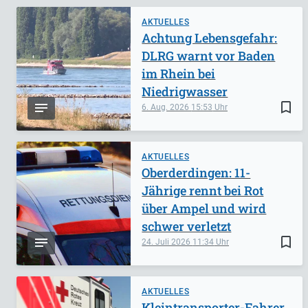
AKTUELLES
Achtung Lebensgefahr:
DLRG warnt vor Baden
im Rhein bei
Niedrigwasser
bookmark_border
6. Aug. 2026
15:53
AKTUELLES
Oberderdingen: 11-
Jährige rennt bei Rot
über Ampel und wird
schwer verletzt
bookmark_border
24. Juli 2026
11:34
AKTUELLES
Kleintransporter-Fahrer