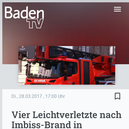
menu
bookmark_border
Di., 28.03.2017
, 17:00 Uhr
Vier Leichtverletzte nach
Imbiss-Brand in