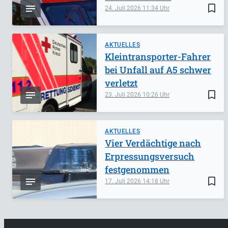
bookmark_border
24. Juli 2026
11:34
AKTUELLES
Kleintransporter-Fahrer
bei Unfall auf A5 schwer
verletzt
bookmark_border
23. Juli 2026
10:26
AKTUELLES
Vier Verdächtige nach
Erpressungsversuch
festgenommen
bookmark_border
17. Juli 2026
14:18