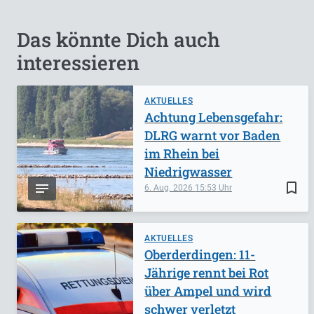
Das könnte Dich auch
interessieren
AKTUELLES
Achtung Lebensgefahr:
DLRG warnt vor Baden
im Rhein bei
Niedrigwasser
bookmark_border
6. Aug. 2026
15:53
AKTUELLES
Oberderdingen: 11-
Jährige rennt bei Rot
über Ampel und wird
schwer verletzt