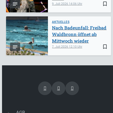
bookmark_border
9. Juli 2026
14:06
AKTUELLES
Nach Badeunfall: Freibad
Waldbronn öffnet ab
Mittwoch wieder
bookmark_border
7. Juli 2026
12:10
AGB