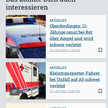
interessieren
AKTUELLES
Oberderdingen: 11-
Jährige rennt bei Rot
über Ampel und wird
schwer verletzt
bookmark_border
24. Juli 2026
11:34
AKTUELLES
Kleintransporter-Fahrer
bei Unfall auf A5 schwer
verletzt
bookmark_border
23. Juli 2026
10:26