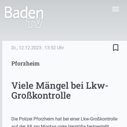
menu
bookmark_border
Di., 12.12.2023
, 13:52 Uhr
Pforzheim
Viele Mängel bei Lkw-
Großkontrolle
Die Polizei Pforzheim hat bei einer Lkw-Großkontrolle
auf der A8 am Montag viele Verstöße festgestellt.