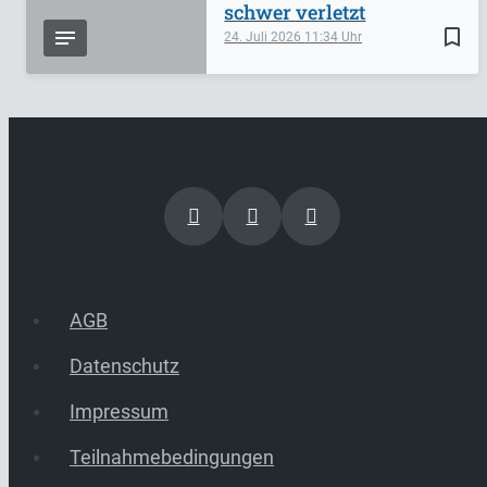
schwer verletzt
bookmark_border
24. Juli 2026
11:34
AGB
Datenschutz
Impressum
Teilnahmebedingungen