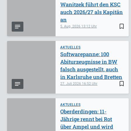
Wanitzek führt den KSC
auch 2026/27 als Kapitän
an
bookmark_border
5. Aug. 2026
13:12
AKTUELLES
Softwarepanne: 100
Abiturzeugnisse in BW
falsch ausgestellt, auch
in Karlsruhe und Bretten
bookmark_border
27. Juli 2026
16:52
AKTUELLES
Oberderdingen: 11-
Jährige rennt bei Rot
über Ampel und wird