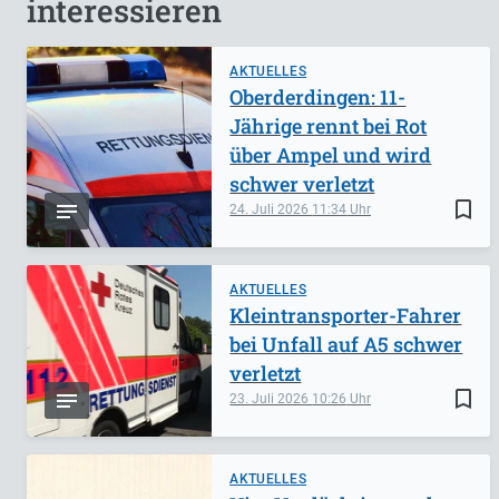
interessieren
AKTUELLES
Oberderdingen: 11-
Jährige rennt bei Rot
über Ampel und wird
schwer verletzt
bookmark_border
24. Juli 2026
11:34
AKTUELLES
Kleintransporter-Fahrer
bei Unfall auf A5 schwer
verletzt
bookmark_border
23. Juli 2026
10:26
AKTUELLES