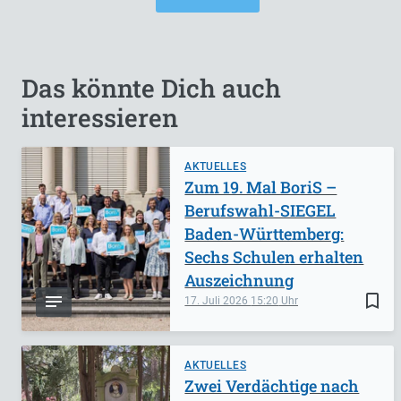
Das könnte Dich auch
interessieren
AKTUELLES
Zum 19. Mal BoriS –
Berufswahl-SIEGEL
Baden-Württemberg:
Sechs Schulen erhalten
Auszeichnung
bookmark_border
17. Juli 2026
15:20
AKTUELLES
Zwei Verdächtige nach