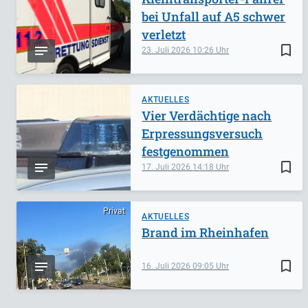
bei Unfall auf A5 schwer
verletzt
bookmark_border
23. Juli 2026
10:26
AKTUELLES
Vier Verdächtige nach
Erpressungsversuch
festgenommen
bookmark_border
17. Juli 2026
14:18
Privat
AKTUELLES
Brand im Rheinhafen
bookmark_border
16. Juli 2026
09:05