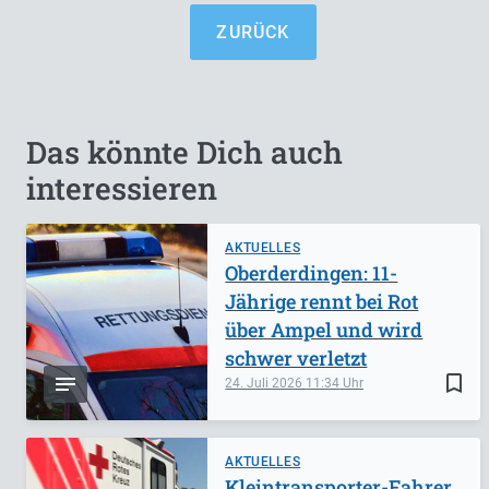
ZURÜCK
Das könnte Dich auch
interessieren
AKTUELLES
Oberderdingen: 11-
Jährige rennt bei Rot
über Ampel und wird
schwer verletzt
bookmark_border
24. Juli 2026
11:34
AKTUELLES
Kleintransporter-Fahrer