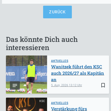
ZURÜCK
Das könnte Dich auch
interessieren
AKTUELLES
Wanitzek führt den KSC
auch 2026/27 als Kapitän
an
bookmark_border
5. Aug. 2026
13:12
KSC
AKTUELLES
Verstärkung fürs