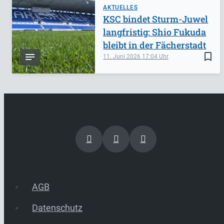
AKTUELLES
KSC bindet Sturm-Juwel
langfristig: Shio Fukuda
bleibt in der Fächerstadt
bookmark_border
11. Juni 2026
17:04
AGB
Datenschutz