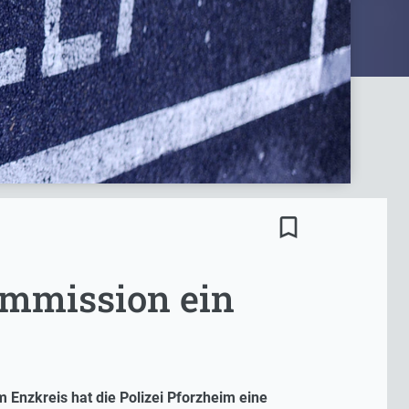
bookmark_border
kommission ein
Enzkreis hat die Polizei Pforzheim eine