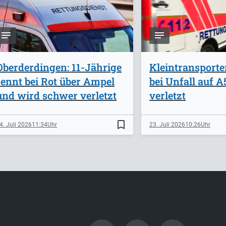
Oberderdingen: 11-Jährige
Kleintransporte
rennt bei Rot über Ampel
bei Unfall auf 
und wird schwer verletzt
verletzt
bookmark_border
4. Juli 2026
11:34
23. Juli 2026
10:26