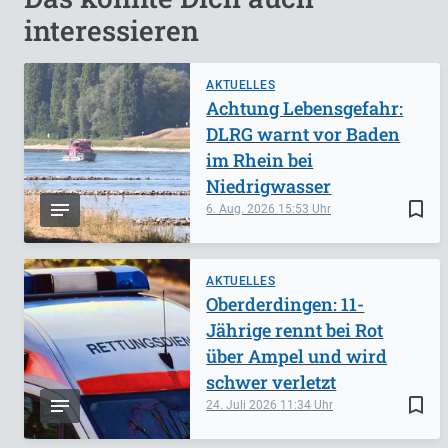
interessieren
AKTUELLES
Achtung Lebensgefahr:
DLRG warnt vor Baden
im Rhein bei
Niedrigwasser
bookmark_border
6. Aug. 2026
15:53
AKTUELLES
Oberderdingen: 11-
Jährige rennt bei Rot
über Ampel und wird
schwer verletzt
bookmark_border
24. Juli 2026
11:34