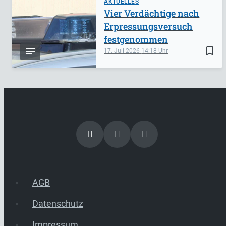
AKTUELLES
Vier Verdächtige nach
Erpressungsversuch
festgenommen
bookmark_border
17. Juli 2026
14:18
AGB
Datenschutz
Impressum