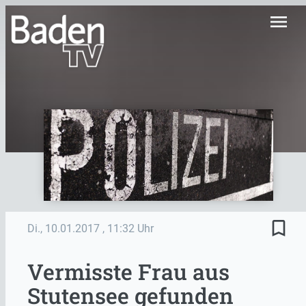
menu
bookmark_border
Di., 10.01.2017
, 11:32 Uhr
Vermisste Frau aus
Stutensee gefunden