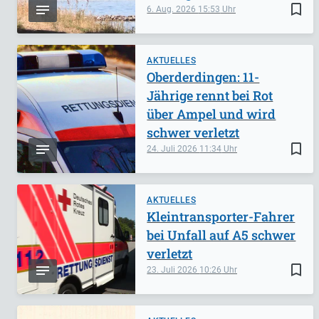
bookmark_border
6. Aug. 2026
15:53
AKTUELLES
Oberderdingen: 11-
Jährige rennt bei Rot
über Ampel und wird
schwer verletzt
bookmark_border
24. Juli 2026
11:34
AKTUELLES
Kleintransporter-Fahrer
bei Unfall auf A5 schwer
verletzt
bookmark_border
23. Juli 2026
10:26