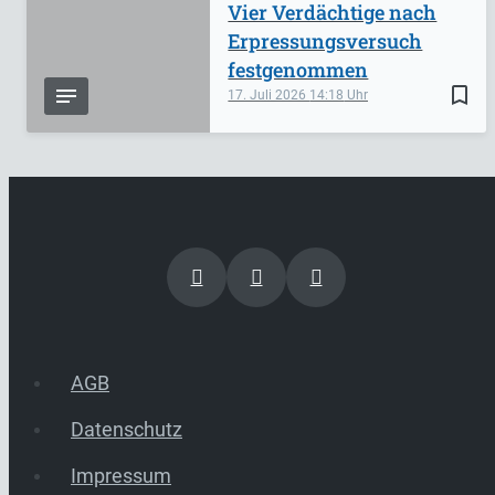
Vier Verdächtige nach
Erpressungsversuch
festgenommen
bookmark_border
17. Juli 2026
14:18
AGB
Datenschutz
Impressum