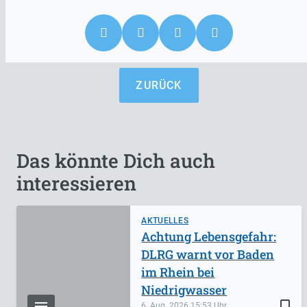
ZURÜCK
Das könnte Dich auch
interessieren
AKTUELLES
Achtung Lebensgefahr:
DLRG warnt vor Baden
im Rhein bei
Niedrigwasser
bookmark_border
6. Aug. 2026
15:53