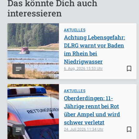
Das könnte Dich auch
interessieren
AKTUELLES
Achtung Lebensgefahr:
DLRG warnt vor Baden
im Rhein bei
Niedrigwasser
bookmark_border
6. Aug. 2026
15:53
AKTUELLES
Oberderdingen: 11-
Jährige rennt bei Rot
über Ampel und wird
schwer verletzt
bookmark_border
24. Juli 2026
11:34