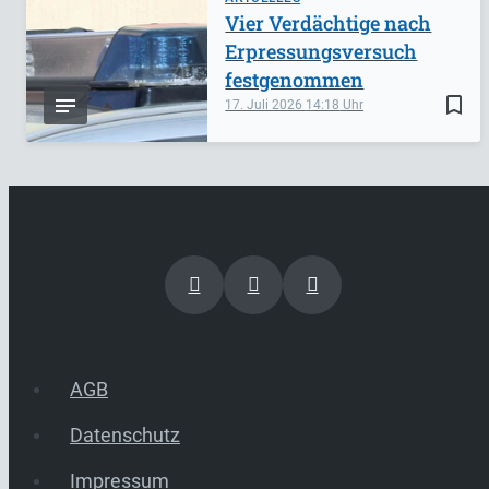
Vier Verdächtige nach
Erpressungsversuch
festgenommen
bookmark_border
17. Juli 2026
14:18
AGB
Datenschutz
Impressum