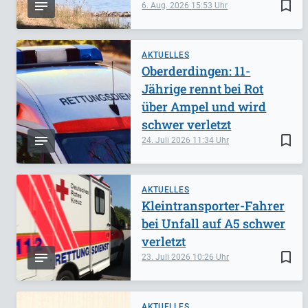
bookmark_border
6. Aug. 2026
15:53
AKTUELLES
Oberderdingen: 11-
Jährige rennt bei Rot
über Ampel und wird
schwer verletzt
bookmark_border
24. Juli 2026
11:34
AKTUELLES
Kleintransporter-Fahrer
bei Unfall auf A5 schwer
verletzt
bookmark_border
23. Juli 2026
10:26
AKTUELLES