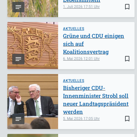
bookmark_border
1. Juli 2026
17:51
AKTUELLES
Grüne und CDU einigen
sich auf
Koalitionsvertrag
bookmark_border
6. Mai 2026
12:01
AKTUELLES
Bisheriger CDU-
Innenminister Strobl soll
neuer Landtagspräsident
werden
bookmark_border
5. Mai 2026
17:05