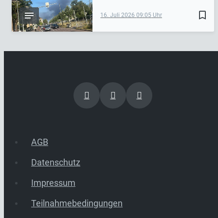
bookmark_border
16. Juli 2026
09:05
AGB
Datenschutz
Impressum
Teilnahmebedingungen