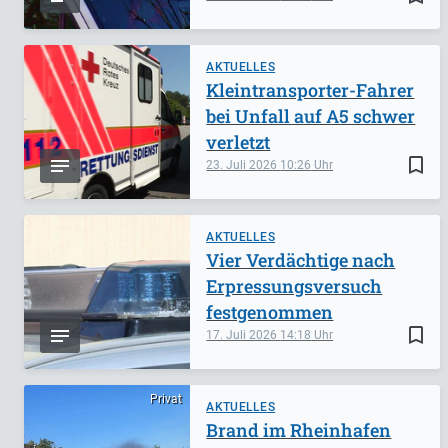
AKTUELLES
Kleintransporter-Fahrer
bei Unfall auf A5 schwer
verletzt
bookmark_border
23. Juli 2026
10:26
AKTUELLES
Vier Verdächtige nach
Erpressungsversuch
festgenommen
bookmark_border
17. Juli 2026
14:18
Privat
AKTUELLES
Brand im Rheinhafen