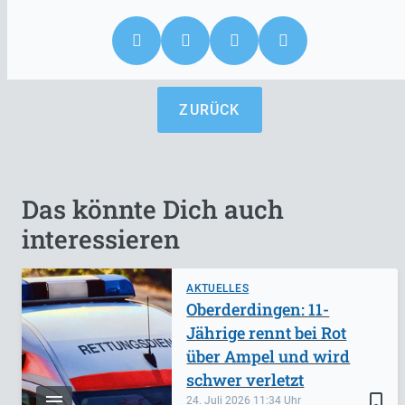
ZURÜCK
Das könnte Dich auch
interessieren
AKTUELLES
Oberderdingen: 11-
Jährige rennt bei Rot
über Ampel und wird
schwer verletzt
bookmark_border
24. Juli 2026
11:34