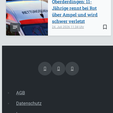
Oberderdingen: 11-
Jährige rennt bei Rot
über Ampel und wird
schwer verletzt
bookmark_border
24. Juli 2026
11:34
AGB
Datenschutz