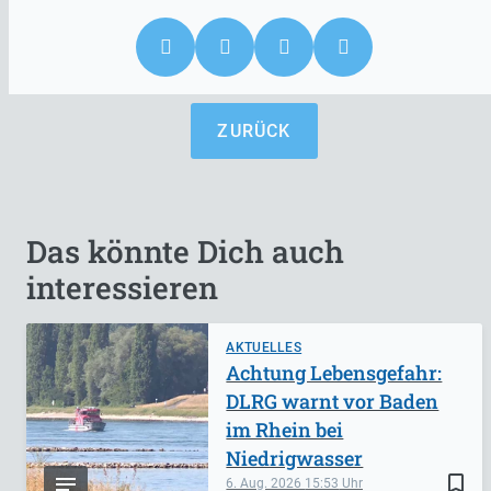
ZURÜCK
Das könnte Dich auch
interessieren
AKTUELLES
Achtung Lebensgefahr:
DLRG warnt vor Baden
im Rhein bei
Niedrigwasser
bookmark_border
6. Aug. 2026
15:53