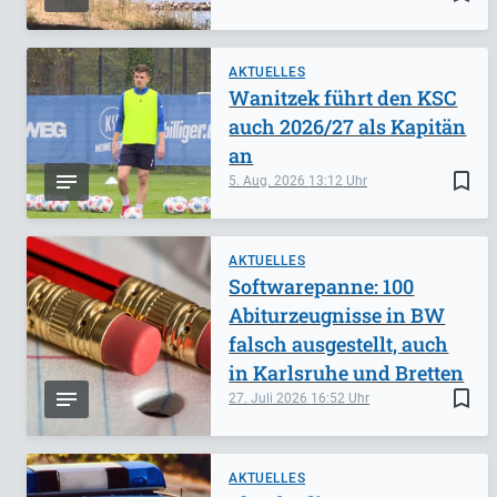
AKTUELLES
Wanitzek führt den KSC
auch 2026/27 als Kapitän
an
bookmark_border
5. Aug. 2026
13:12
AKTUELLES
Softwarepanne: 100
Abiturzeugnisse in BW
falsch ausgestellt, auch
in Karlsruhe und Bretten
bookmark_border
27. Juli 2026
16:52
AKTUELLES