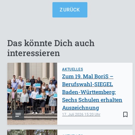
ZURÜCK
Das könnte Dich auch
interessieren
AKTUELLES
Zum 19. Mal BoriS –
Berufswahl-SIEGEL
Baden-Württemberg:
Sechs Schulen erhalten
Auszeichnung
bookmark_border
17. Juli 2026
15:20