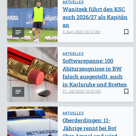
AKTUELLES
Wanitzek führt den KSC
auch 2026/27 als Kapitän
an
bookmark_border
5. Aug. 2026
13:12
AKTUELLES
Softwarepanne: 100
Abiturzeugnisse in BW
falsch ausgestellt, auch
in Karlsruhe und Bretten
bookmark_border
27. Juli 2026
16:52
AKTUELLES
Oberderdingen: 11-
Jährige rennt bei Rot