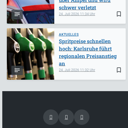
über Ampel und wird
schwer verletzt
bookmark_border
24. Juli 2026
11:34
AKTUELLES
Spritpreise schnellen
hoch: Karlsruhe führt
regionalen Preisanstieg
an
bookmark_border
24. Juli 2026
11:32