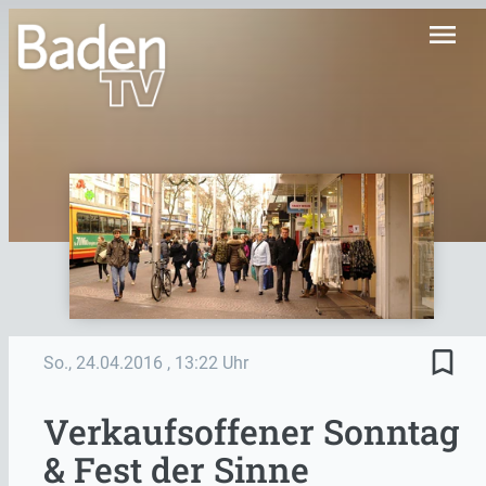
menu
bookmark_border
So., 24.04.2016
, 13:22 Uhr
Verkaufsoffener Sonntag
& Fest der Sinne