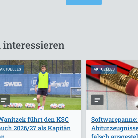
 interessieren
AKTUELLES
AKTUELLES
Wanitzek führt den KSC
Softwarepanne:
auch 2026/27 als Kapitän
Abiturzeugniss
an
falsch ausgestel