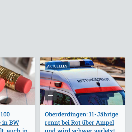
AKTUELLES
 100
Oberderdingen: 11-Jährige
e in BW
rennt bei Rot über Ampel
lt, auch in
und wird schwer verletzt