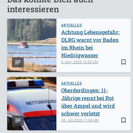
interessieren
AKTUELLES
Achtung Lebensgefahr:
DLRG warnt vor Baden
im Rhein bei
Niedrigwasser
bookmark_border
6. Aug. 2026
15:53
AKTUELLES
Oberderdingen: 11-
Jährige rennt bei Rot
über Ampel und wird
schwer verletzt
bookmark_border
24. Juli 2026
11:34