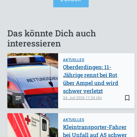
Das könnte Dich auch
interessieren
AKTUELLES
Oberderdingen: 11-
Jährige rennt bei Rot
über Ampel und wird
schwer verletzt
bookmark_border
24. Juli 2026
11:34
AKTUELLES
Kleintransporter-Fahrer
bei Unfall auf A5 schwer