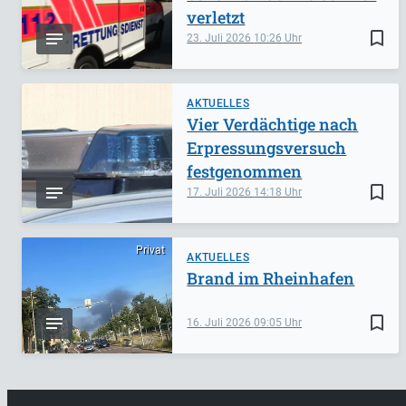
verletzt
bookmark_border
23. Juli 2026
10:26
AKTUELLES
Vier Verdächtige nach
Erpressungsversuch
festgenommen
bookmark_border
17. Juli 2026
14:18
Privat
AKTUELLES
Brand im Rheinhafen
bookmark_border
16. Juli 2026
09:05