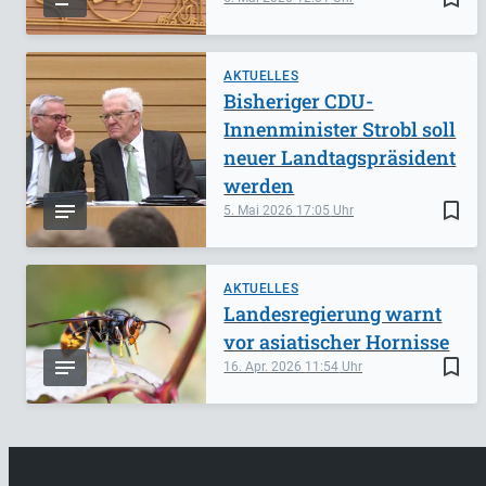
AKTUELLES
Bisheriger CDU-
Innenminister Strobl soll
neuer Landtagspräsident
werden
bookmark_border
5. Mai 2026
17:05
AKTUELLES
Landesregierung warnt
vor asiatischer Hornisse
bookmark_border
16. Apr. 2026
11:54