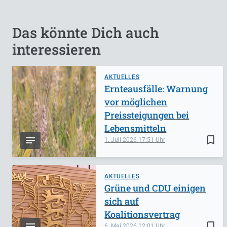
Das könnte Dich auch
interessieren
AKTUELLES
Ernteausfälle: Warnung
vor möglichen
Preissteigungen bei
Lebensmitteln
bookmark_border
1. Juli 2026
17:51
AKTUELLES
Grüne und CDU einigen
sich auf
Koalitionsvertrag
bookmark_border
6. Mai 2026
12:01