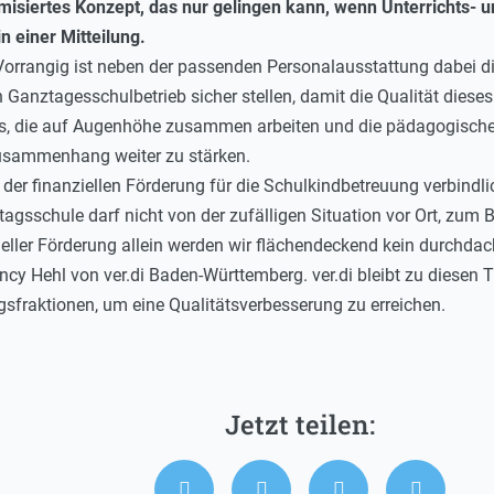
hmisiertes Konzept, das nur gelingen kann, wenn Unterrichts- 
in einer Mitteilung.
g: Vorrangig ist neben der passenden Personalausstattung dabei 
 Ganztagesschulbetrieb sicher stellen, damit die Qualität dieses
ms, die auf Augenhöhe zusammen arbeiten und die pädagogische
Zusammenhang weiter zu stärken.
r finanziellen Förderung für die Schulkindbetreuung verbindlich
tagsschule darf nicht von der zufälligen Situation vor Ort, zum B
ieller Förderung allein werden wir flächendeckend kein durchda
ncy Hehl von ver.di Baden-Württemberg. ver.di bleibt zu diesen 
fraktionen, um eine Qualitätsverbesserung zu erreichen.