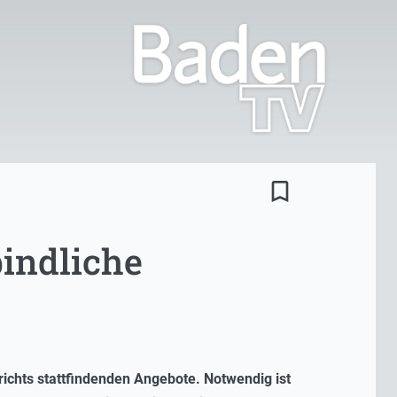
bookmark_border
bindliche
richts stattfindenden Angebote. Notwendig ist